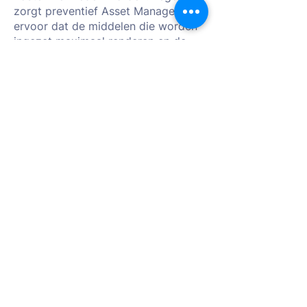
zorgt preventief Asset Management
ervoor dat de middelen die worden
ingezet maximaal renderen en de
waarde van het ondergrondse
patrimonium wordt geoptimaliseerd.
Wat betekent dit voor
uitvoerders van de
ruimingen en inspecties?
Op zich weinig, er wordt verwacht
dat alle inspecties worden
uitgevoerd door een
geaccrediteerde inspectie-firma,
zodat de inspectie-beelden en de
inspectie zelf aan de juiste normen
voldoet. Wie Rosi gebruikt via zijn